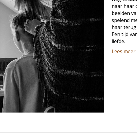
naar haar 
beelden va
spelend me
haar terug 
Een tijd v
liefde.
Lees meer