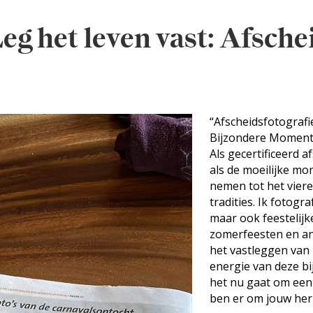
eg het leven vast: Afschei
“Afscheidsfotografi
Bijzondere Moment
Als gecertificeerd 
als de moeilijke mo
nemen tot het viere
tradities. Ik fotog
maar ook feestelij
zomerfeesten en and
het vastleggen van
energie van deze b
het nu gaat om een 
ben er om jouw her