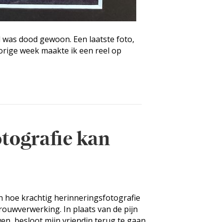
jd was dood gewoon. Een laatste foto,
Vorige week maakte ik een reel op
otografie kan
en hoe krachtig herinneringsfotografie
 rouwverwerking. In plaats van de pijn
en, besloot mijn vriendin terug te gaan