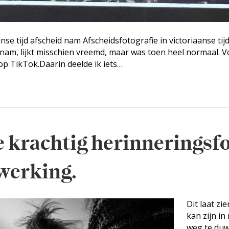
anse tijd afscheid nam Afscheidsfotografie in victoriaanse ti
d nam, lijkt misschien vreemd, maar was toen heel normaal. 
op TikTok.Daarin deelde ik iets…
oe krachtig herinneringsf
werking.
Dit laat zi
kan zijn in
weg te duw