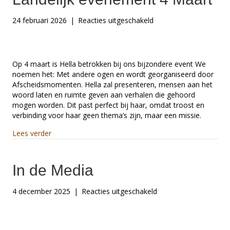
voor
24 februari 2026
|
Reacties uitgeschakeld
Landelijk
evenement
4
Maart
Op 4 maart is Hella betrokken bij ons bijzondere event We
noemen het: Met andere ogen en wordt georganiseerd door
Afscheidsmomenten. Hella zal presenteren, mensen aan het
woord laten en ruimte geven aan verhalen die gehoord
mogen worden. Dit past perfect bij haar, omdat troost en
verbinding voor haar geen thema’s zijn, maar een missie.
about Landelijk evenement 4 Maart
Lees verder
In de Media
voor
4 december 2025
|
Reacties uitgeschakeld
In
de
Media