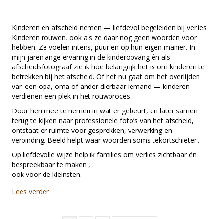
Kinderen
Rouwen:
Begeleiding
Kinderen en afscheid nemen — liefdevol begeleiden bij verlies
bij
Kinderen rouwen, ook als ze daar nog geen woorden voor
Verlies,
hebben. Ze voelen intens, puur en op hun eigen manier. In
Met
mijn jarenlange ervaring in de kinderopvang én als
en
afscheidsfotograaf zie ik hoe belangrijk het is om kinderen te
Zonder
betrekken bij het afscheid. Of het nu gaat om het overlijden
Woorden
van een opa, oma of ander dierbaar iemand — kinderen
verdienen een plek in het rouwproces.
Door hen mee te nemen in wat er gebeurt, en later samen
terug te kijken naar professionele foto’s van het afscheid,
ontstaat er ruimte voor gesprekken, verwerking en
verbinding. Beeld helpt waar woorden soms tekortschieten.
Op liefdevolle wijze help ik families om verlies zichtbaar én
bespreekbaar te maken ,
ook voor de kleinsten.
about Laat Kinderen Rouwen: Begeleiding bij Verlies
Lees verder