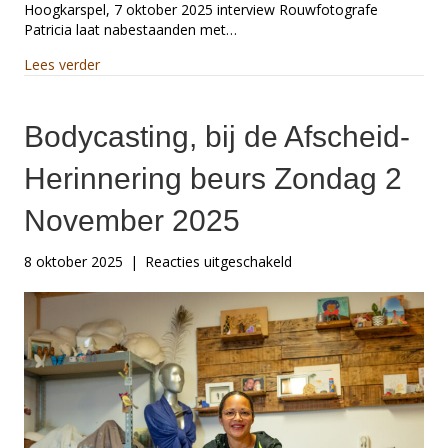
Hoogkarspel, 7 oktober 2025 interview Rouwfotografe
Patricia laat nabestaanden met…
about In de Media
Lees verder
Bodycasting, bij de Afscheid-
Herinnering beurs Zondag 2
November 2025
voor
8 oktober 2025
|
Reacties uitgeschakeld
Bodycasting,
bij
de
Afscheid-
Herinnering
beurs
Zondag
2
November