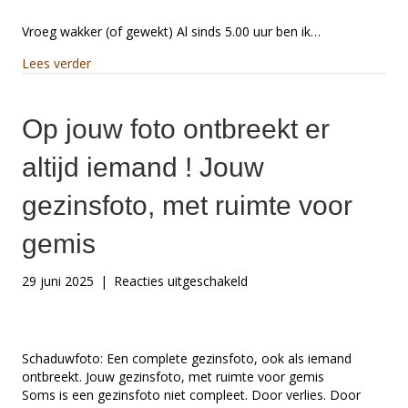
één
verhaal,
Vroeg wakker (of gewekt) Al sinds 5.00 uur ben ik…
over
about “Twee bomen, één verhaal, over rouw, groei e
rouw,
Lees verder
groei
en
verwondering”
Op jouw foto ontbreekt er
altijd iemand ! Jouw
gezinsfoto, met ruimte voor
gemis
voor
29 juni 2025
|
Reacties uitgeschakeld
Op
jouw
foto
ontbreekt
Schaduwfoto: Een complete gezinsfoto, ook als iemand
er
ontbreekt. Jouw gezinsfoto, met ruimte voor gemis
altijd
Soms is een gezinsfoto niet compleet. Door verlies. Door
iemand