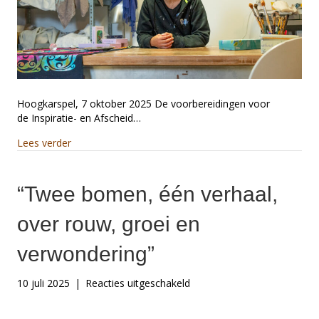
2025
Hoogkarspel, 7 oktober 2025 De voorbereidingen voor
de Inspiratie- en Afscheid…
about Bodycasting, bij de Afscheid- Herinnering be
Lees verder
“Twee bomen, één verhaal,
over rouw, groei en
verwondering”
voor
10 juli 2025
|
Reacties uitgeschakeld
“Twee
bomen,