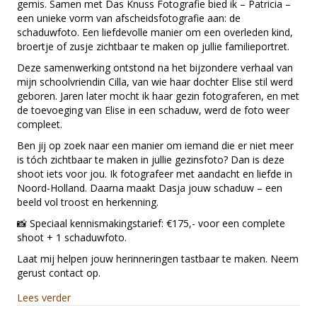
gemis. Samen met Das Knuss Fotografie bied ik – Patricia –
!
een unieke vorm van afscheidsfotografie aan: de
Jouw
schaduwfoto. Een liefdevolle manier om een overleden kind,
gezinsfoto,
broertje of zusje zichtbaar te maken op jullie familieportret.
met
Deze samenwerking ontstond na het bijzondere verhaal van
ruimte
mijn schoolvriendin Cilla, van wie haar dochter Elise stil werd
voor
geboren. Jaren later mocht ik haar gezin fotograferen, en met
gemis
de toevoeging van Elise in een schaduw, werd de foto weer
compleet.
Ben jij op zoek naar een manier om iemand die er niet meer
is tóch zichtbaar te maken in jullie gezinsfoto? Dan is deze
shoot iets voor jou. Ik fotografeer met aandacht en liefde in
Noord-Holland. Daarna maakt Dasja jouw schaduw – een
beeld vol troost en herkenning.
📸 Speciaal kennismakingstarief: €175,- voor een complete
shoot + 1 schaduwfoto.
Laat mij helpen jouw herinneringen tastbaar te maken. Neem
gerust contact op.
about Op jouw foto ontbreekt er altijd iemand ! Jouw
Lees verder