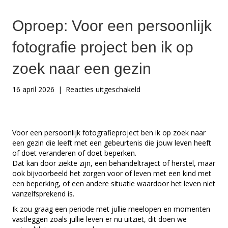
Oproep: Voor een persoonlijk
fotografie project ben ik op
zoek naar een gezin
voor
16 april 2026
|
Reacties uitgeschakeld
Oproep:
Voor
een
persoonlijk
Voor een persoonlijk fotografieproject ben ik op zoek naar
fotografie
een gezin die leeft met een gebeurtenis die jouw leven heeft
project
of doet veranderen of doet beperken.
ben
Dat kan door ziekte zijn, een behandeltraject of herstel, maar
ik
ook bijvoorbeeld het zorgen voor of leven met een kind met
op
een beperking, of een andere situatie waardoor het leven niet
zoek
vanzelfsprekend is.
naar
Ik zou graag een periode met jullie meelopen en momenten
een
vastleggen zoals jullie leven er nu uitziet, dit doen we
gezin