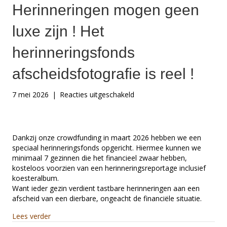
Herinneringen mogen geen
luxe zijn ! Het
herinneringsfonds
afscheidsfotografie is reel !
voor
7 mei 2026
|
Reacties uitgeschakeld
Herinneringen
mogen
geen
luxe
Dankzij onze crowdfunding in maart 2026 hebben we een
zijn
speciaal herinneringsfonds opgericht. Hiermee kunnen we
!
minimaal 7 gezinnen die het financieel zwaar hebben,
Het
kosteloos voorzien van een herinneringsreportage inclusief
herinneringsfonds
koesteralbum.
afscheidsfotografie
Want ieder gezin verdient tastbare herinneringen aan een
is
afscheid van een dierbare, ongeacht de financiële situatie.
reel
about Herinneringen mogen geen luxe zijn ! Het herinne
!
Lees verder