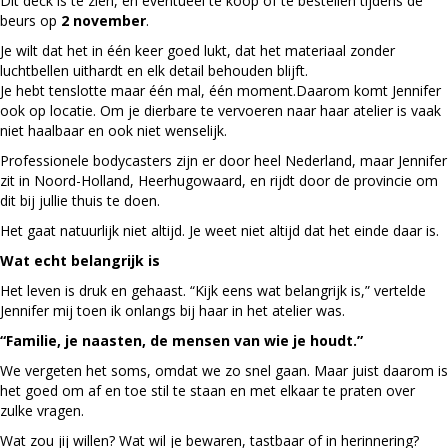
Dit deck is te zien, en eventueel te koop of te bestellen tijdens de
beurs op
2 november
.
Je wilt dat het in één keer goed lukt, dat het materiaal zonder
luchtbellen uithardt en elk detail behouden blijft.
Je hebt tenslotte maar één mal, één moment.Daarom komt Jennifer
ook op locatie. Om je dierbare te vervoeren naar haar atelier is vaak
niet haalbaar en ook niet wenselijk.
Professionele bodycasters zijn er door heel Nederland, maar Jennifer
zit in Noord-Holland, Heerhugowaard, en rijdt door de provincie om
dit bij jullie thuis te doen.
Het gaat natuurlijk niet altijd. Je weet niet altijd dat het einde daar is.
Wat echt belangrijk is
Het leven is druk en gehaast. “Kijk eens wat belangrijk is,” vertelde
Jennifer mij toen ik onlangs bij haar in het atelier was.
“Familie, je naasten, de mensen van wie je houdt.”
We vergeten het soms, omdat we zo snel gaan. Maar juist daarom is
het goed om af en toe stil te staan en met elkaar te praten over
zulke vragen.
Wat zou jij willen? Wat wil je bewaren, tastbaar of in herinnering?