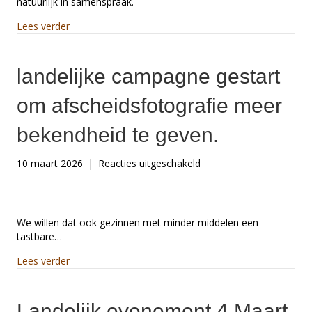
natuurlijk in samenspraak.
about Oproep: Voor een persoonlijk fotografie projec
Lees verder
landelijke campagne gestart
om afscheidsfotografie meer
bekendheid te geven.
voor
10 maart 2026
|
Reacties uitgeschakeld
landelijke
campagne
gestart
om
We willen dat ook gezinnen met minder middelen een
afscheidsfotografie
tastbare…
meer
about landelijke campagne gestart om afscheidsfoto
bekendheid
Lees verder
te
geven.
Landelijk evenement 4 Maart