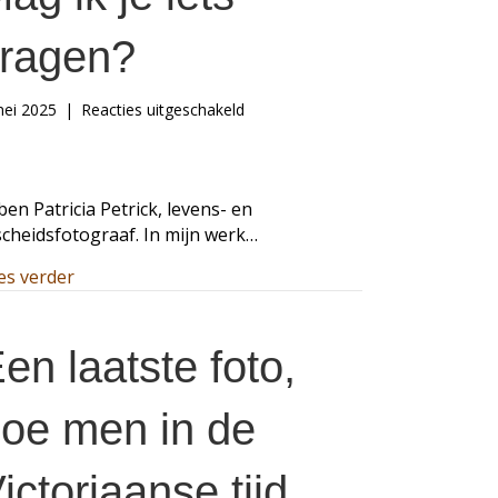
10 maart 2026
16 april 2026
ragen?
voor
mei 2025
|
Reacties uitgeschakeld
Mag
ik
je
iets
 ben Patricia Petrick, levens- en
vragen?
scheidsfotograaf. In mijn werk…
about Mag ik je iets vragen?
es verder
en laatste foto,
oe men in de
ictoriaanse tijd