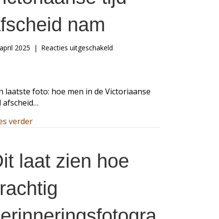
fscheid nam
voor
april 2025
|
Reacties uitgeschakeld
Een
laatste
foto,
hoe
n laatste foto: hoe men in de Victoriaanse
men
jd afscheid…
in
de
about Een laatste foto, hoe men in de Victoriaanse 
es verder
Victoriaanse
tijd
afscheid
it laat zien hoe
nam
rachtig
erinneringsfotogra