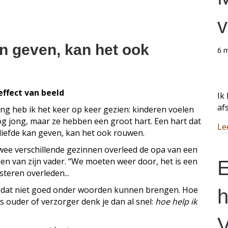
7 mei 2026
v
an geven, kan het ook
6 
effect van beeld
Ik
af
ng heb ik het keer op keer gezien: kinderen voelen
nog jong, maar ze hebben een groot hart. Een hart dat
Le
d liefde kan geven, kan het ook rouwen.
twee verschillende gezinnen overleed de opa van een
len van zijn vader. “We moeten weer door, het is een
E
steren overleden...
ze dat niet goed onder woorden kunnen brengen. Hoe
h
ls ouder of verzorger denk je dan al snel:
hoe help ik
V