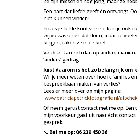
Ze zijn misschien nog jong, maar ze heb
Een hart dat liefde geeft én ontvangt. O
niet kunnen vinden!
En als je liefde kunt voelen, kun je ook 
wij volwassenen dat doen, maar ze voele
krijgen, raken ze in de knel.
Verdriet kan zich dan op andere manieren
‘anders’ gedrag.
Juist daarom is het zo belangrijk om 
Wil je meer weten over hoe ik families en
bespreekbaar maken van verlies?
Lees er meer over op mijn pagina:
www.patriciapetrickfotografie.nl/afschei
Of neem gerust contact met me op. Een te
mijn voorkeur gaat uit naar écht contact.
gesprek.
📞
Bel me op: 06 239 450 36