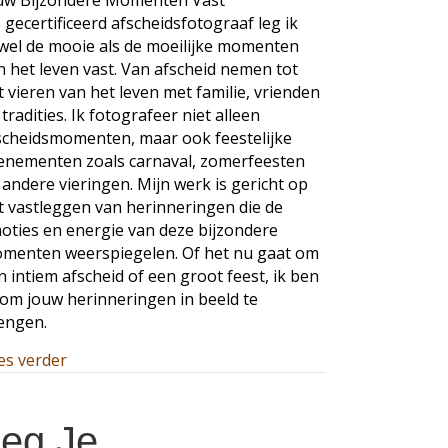
uw Bijzondere Momenten Vast”
leven
s gecertificeerd afscheidsfotograaf leg ik
vast:
wel de mooie als de moeilijke momenten
Afscheid,
feest
n het leven vast. Van afscheid nemen tot
en
t vieren van het leven met familie, vrienden
alles
 tradities. Ik fotografeer niet alleen
ertussen
scheidsmomenten, maar ook feestelijke
enementen zoals carnaval, zomerfeesten
 andere vieringen. Mijn werk is gericht op
t vastleggen van herinneringen die de
oties en energie van deze bijzondere
menten weerspiegelen. Of het nu gaat om
n intiem afscheid of een groot feest, ik ben
 om jouw herinneringen in beeld te
engen.
about Vier het leven, Leg het leven vast: Afscheid, 
es verder
eg Je