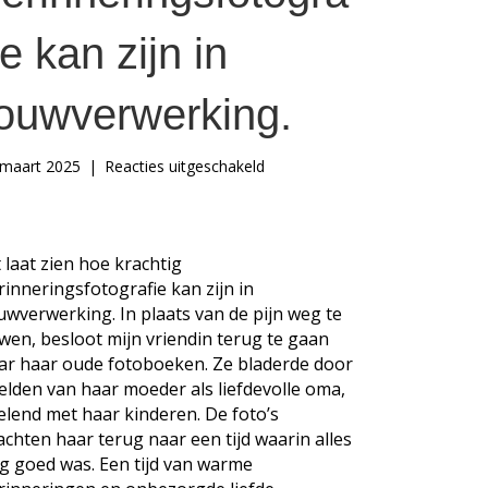
ie kan zijn in
ouwverwerking.
voor
 maart 2025
|
Reacties uitgeschakeld
Dit
laat
zien
hoe
t laat zien hoe krachtig
krachtig
rinneringsfotografie kan zijn in
herinneringsfotografie
uwverwerking. In plaats van de pijn weg te
kan
wen, besloot mijn vriendin terug te gaan
zijn
in
ar haar oude fotoboeken. Ze bladerde door
rouwverwerking.
elden van haar moeder als liefdevolle oma,
elend met haar kinderen. De foto’s
achten haar terug naar een tijd waarin alles
g goed was. Een tijd van warme