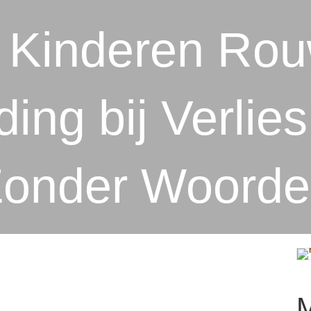
 Kinderen Ro
ing bij Verlie
onder Woord
M