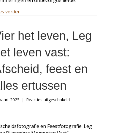
rinneringen en onbezorgde liefde.
about Dit laat zien hoe krachtig herinneringsfotog
es verder
ier het leven, Leg
et leven vast:
fscheid, feest en
lles ertussen
voor
maart 2025
|
Reacties uitgeschakeld
Vier
het
leven,
Leg
fscheidsfotografie en Feestfotografie: Leg
het