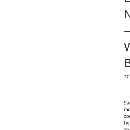
N
–
B
27 
Sa
me
zo
he
zo