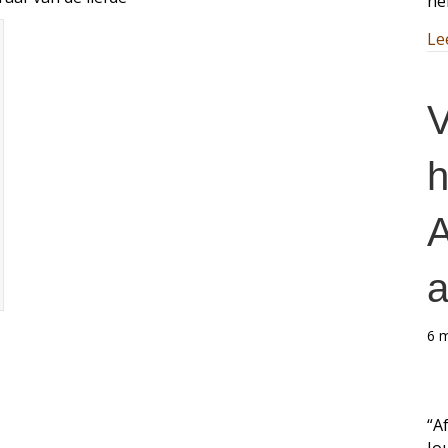
he
Le
V
h
A
a
6 
“A