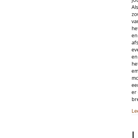
Jo
Al
zo
va
he
en
af
ev
en
he
em
mo
ee
er
br
Le
L