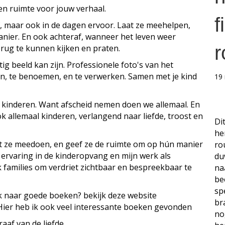
 en ruimte voor jouw verhaal.
f
lf, maar ook in de dagen ervoor. Laat ze meehelpen,
nier. En ook achteraf, wanneer het leven weer
r
erug te kunnen kijken en praten.
ig beeld kan zijn. Professionele foto's van het
n, te benoemen, en te verwerken. Samen met je kind
19
kinderen. Want afscheid nemen doen we allemaal. En
ook allemaal kinderen, verlangend naar liefde, troost en
Di
he
aat ze meedoen, en geef ze de ruimte om op hún manier
ro
 ervaring in de kinderopvang en mijn werk als
du
k families om verdriet zichtbaar en bespreekbaar te
na
be
sp
ek naar goede boeken? bekijk deze website
br
 Hier heb ik ook veel interessante boeken gevonden
no
raaf van de liefde