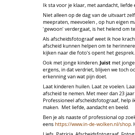
Ik sta voor je klaar, met aandacht, liefde
Niet alleen op de dag van de uitvaart ze
meepraten, meevoelen , op hun eigen ma
'gewoon' verdergaat, is het helend om t
Als afscheidsfotograaf weet ik hoe kracht
afscheid kunnen helpen om te herinnere
kijken naar die foto's opent het gesprek.
Ook met jonge kinderen.
Juist
met jonge 
ergens, in dat verdriet, blijven we toch 
erkenning van wat pijn doet.
Laat kinderen huilen. Laat ze voelen. L
afscheid te nemen. Met meer dan 23 jaar
Professioneel afscheidsfotograaf, help i
maken. Met liefde, aandacht en beeld.
Ben je als naaste of professional op zo
eens
https://www.in-de-wolken.nl/shop
.
Liefs, Patricia, Afscheidsfotograaf, Fotog