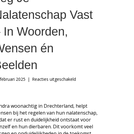
alatenschap Vast
 In Woorden,
Wensen én
eelden
voor
februari 2025
|
Reacties uitgeschakeld
Leg
Je
Nalatenschap
Vast
ndra woonachtig in Drechterland, helpt
–
nsen bij het regelen van hun nalatenschap,
In
dat er rust en duidelijkheid ontstaat voor
Woorden,
nzelf en hun dierbaren. Dit voorkomt veel
Wensen
én
rgen en onduidelijkheden in de toekomst.